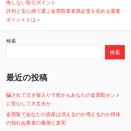
の
悔しない取引ポイント
稿
次
投
評判と安心感で選ぶ金買取業者満足度を高める重要
ナ
の
稿:
ポイントとは
ビ
投
稿:
ゲ
検索
ー
検索
シ
ョ
最近の投稿
ン
騙されて泣き寝入り寸前かもあなたの金買取ホント
に安心して大丈夫か
金買取であなたの資産は消えるのか増えるのか得体
の知れぬ業者の裏側と真実