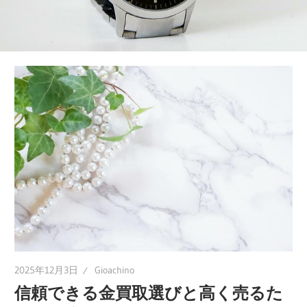
金！
信
頼
で
き
る
業
者
を
徹
底
解
説！
2025年12月3日
Gioachino
信頼できる金買取選びと高く売るた