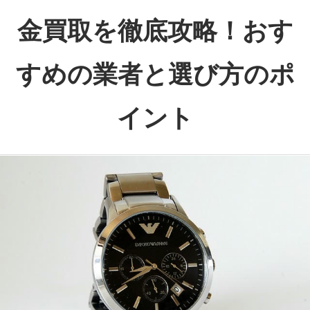
コ
金買取を徹底攻略！おす
ン
テ
すめの業者と選び方のポ
ン
ツ
イント
へ
ス
賢
キ
い
ッ
選
プ
択
で
お
得
に
換